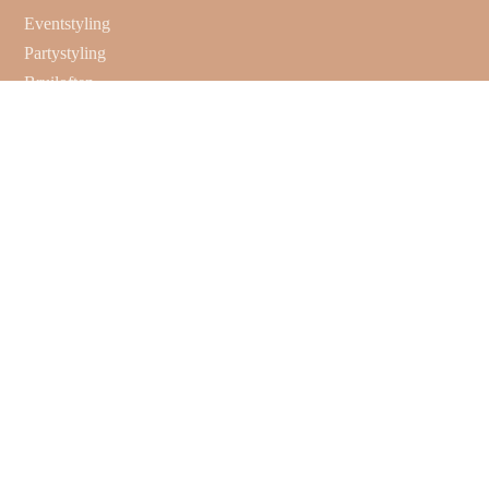
Eventstyling
Partystyling
Bruiloften
Sinterklaasstyling
Kerststyling
Huur de leukste items
Decoratie
Ceremonie & receptie
Backdrop & frames
Tafeldecoratie
Tafelstyling