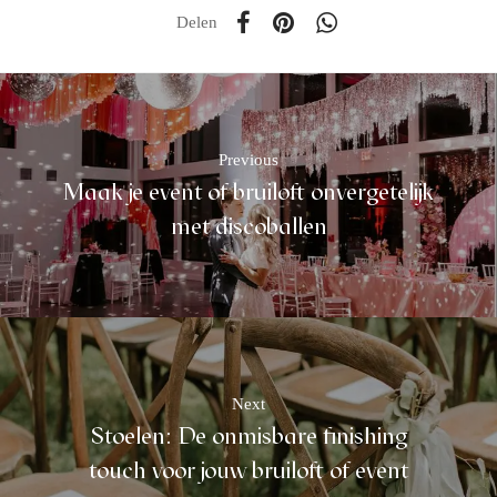
Delen
Previous
Maak je event of bruiloft onvergetelijk
met discoballen
Next
Stoelen: De onmisbare finishing
touch voor jouw bruiloft of event