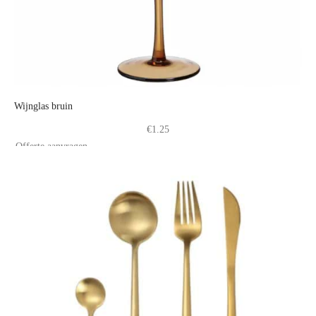
Wijnglas bruin
€
1.25
Offerte aanvragen