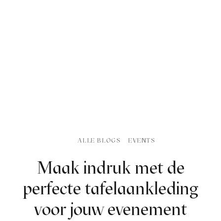
afelstyling
lingers
araffen
eubilair
ids deco
ar items
aart & sweettable
ekentjes
erlichting
verige decoratie
afels & bijzettafels
erhuurpakket
ALLE BLOGS
EVENTS
Maak indruk met de
perfecte tafelaankleding
voor jouw evenement