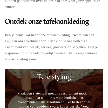
kunnen je adviseren over de beste keuzes voor jouw specifieke
situatie.
Ontdek onze tafelaankleding
Ben je benieuwd naar onze tafelaankleding? Neem dan een
kijkje in onze verhuur shop. Hier vind je ons volledige
assortiment van bestek, servies, glaswerk en servetten. Laat je
inspireren door de vele mogelijkheden en stel je eigen unieke
tafelaankleding samen.
Tafelstyling
Maak een statement met ons assortiment modern
bestek dat te huur is voor bruiloften en
evenementen. Ons assortiment luxe bestekopties
omvat van gouden, zwart, koper bestek. Voeg