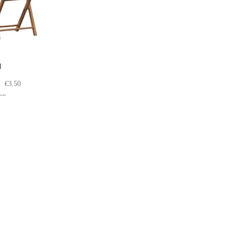
l
€
3.50
gen