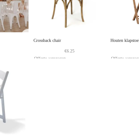
Crossback chair
Houten klapstoe
€
6.25
Offerte aanvragen
Offerte aanvra