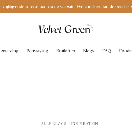
Huren van vrijdag tot maandag? Betaal maar 1 huurdag!
entstyling
Partystyling
Bruiloften
Blogs
FAQ
Foodtr
ALLE BLOGS
INSPIRATION