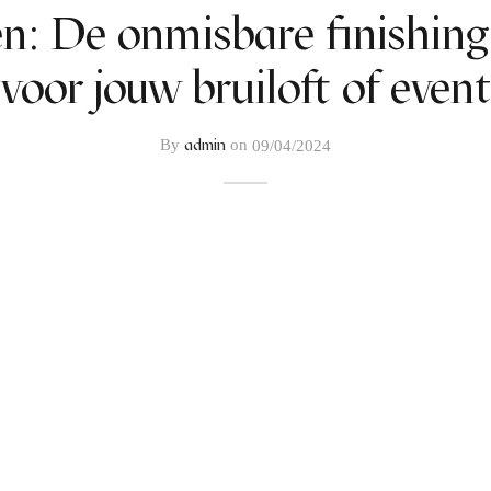
en: De onmisbare finishing
voor jouw bruiloft of event
admin
By
on
09/04/2024