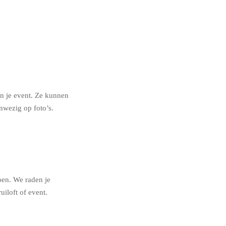
an je event. Ze kunnen
nwezig op foto’s.
oen. We raden je
uiloft of event.