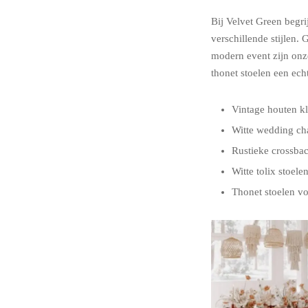
Bij Velvet Green begri
verschillende stijlen.
modern event zijn onze
thonet stoelen een ech
Vintage houten k
Witte wedding cha
Rustieke crossbac
Witte tolix stoel
Thonet stoelen v